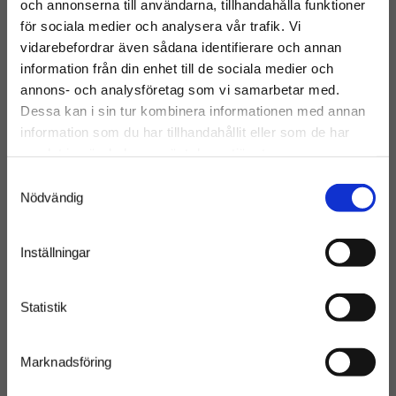
och annonserna till användarna, tillhandahålla funktioner
för sociala medier och analysera vår trafik. Vi
vidarebefordrar även sådana identifierare och annan
information från din enhet till de sociala medier och
annons- och analysföretag som vi samarbetar med.
Dessa kan i sin tur kombinera informationen med annan
information som du har tillhandahållit eller som de har
samlat in när du har använt deras tjänster.
Samtyckesval
Nödvändig
Industriportar &
Inställningar
smidesprodukter
Statistik
Optimera din fastighet med AJAB industriportar
Marknadsföring