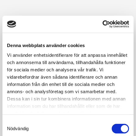
Denna webbplats använder cookies
Våra slagportar är robusta och tåliga,
vilket gör dem
Vi använder enhetsidentifierare för att anpassa innehållet
motståndskraftiga mot tuffa väderförhållanden och
och annonserna till användarna, tillhandahålla funktioner
slitage över tiden. De kräver minimalt underhåll och är
för sociala medier och analysera vår trafik. Vi
kostnadseffektiva i jämförelse med andra porttyper.
AJABs slagportar kan storleksanpassas efter specifika
vidarebefordrar även sådana identifierare och annan
behov.
information från din enhet till de sociala medier och
annons- och analysföretag som vi samarbetar med.
​Oavsett om du driver ett lantbruk, behöver en praktisk
Dessa kan i sin tur kombinera informationen med annan
garageport för ditt hem eller söker en pålitlig port för
information som du har tillhandahållit eller som de har
din industrifastighet, så är AJABs slagportar ett
samlat in när du har använt deras tjänster.
utmärkt val. Med sin användarvänlighet och låga
underhållskrav möter de kraven i olika miljöer och
Samtyckesval
behov.
Nödvändig