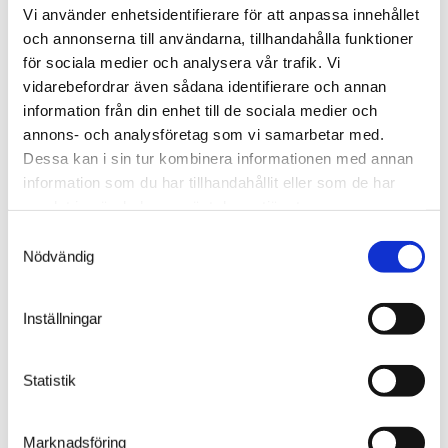
Vi använder enhetsidentifierare för att anpassa innehållet
och annonserna till användarna, tillhandahålla funktioner
för sociala medier och analysera vår trafik. Vi
vidarebefordrar även sådana identifierare och annan
information från din enhet till de sociala medier och
annons- och analysföretag som vi samarbetar med.
Dessa kan i sin tur kombinera informationen med annan
information som du har tillhandahållit eller som de har
samlat in när du har använt deras tjänster.
Samtyckesval
VD
Nödvändig
Christoffer Tegnhammar
0734-699 600
Inställningar
christoffer@ajabs.se
Statistik
Marknadsföring