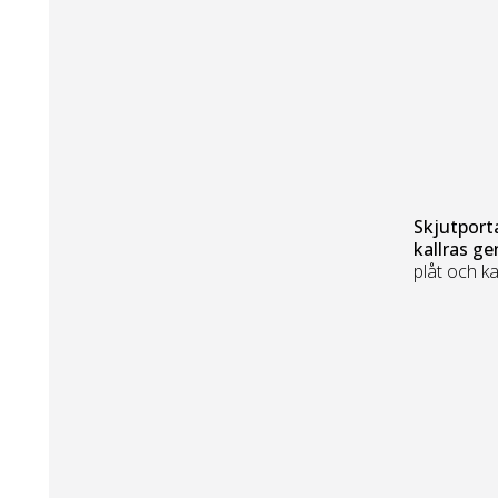
Skjutport
kallras ge
plåt och k