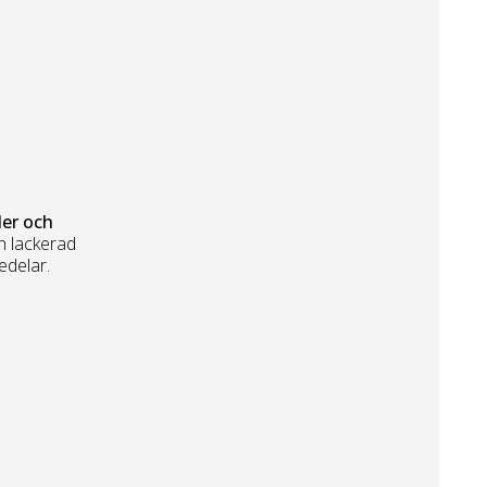
ler och
h lackerad
edelar.