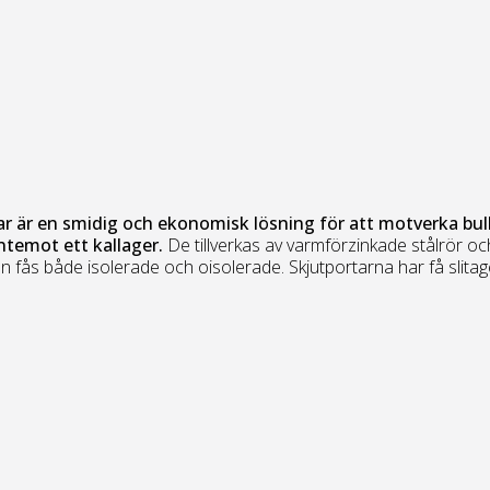
ar är en smidig och ekonomisk lösning för att motverka bul
ntemot ett kallager.
De tillverkas av varmförzinkade stålrör oc
an fås både isolerade och oisolerade. Skjutportarna har få slitag