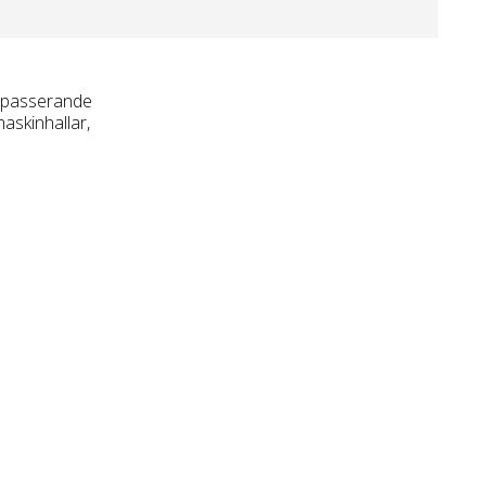
r passerande
askinhallar,