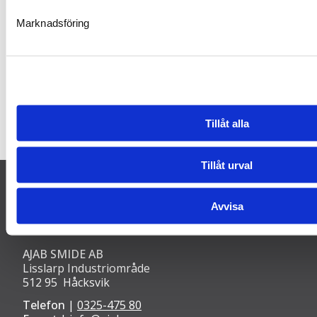
2024-12-11
Marknadsföring
Värnamo kommun valde AJABS
vikportar
Tillåt alla
LÄS MER
Tillåt urval
Avvisa
AJAB SMIDE AB
Lisslarp Industriområde
512 95 Håcksvik
Telefon
|
0325-475 80